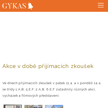
Akce v době přijímacích zkoušek
Ve dnech přijímacích zkoušek v pátek 11.4. a v pondělí 14.4.
se třídy 1.A,B; 5.E,F; 2.A,B; 6.E,F zúčastnily různých akcí,
vycházek a filmových představení.